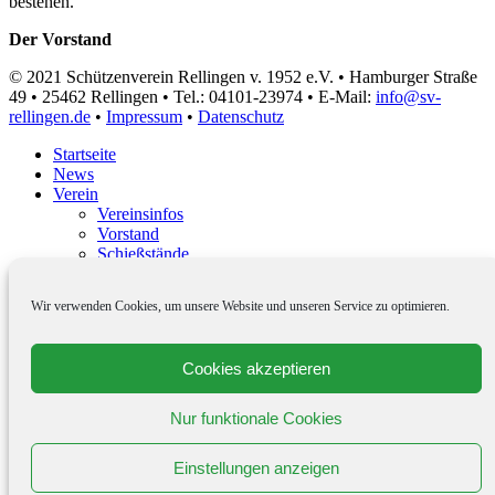
bestehen.
Der Vorstand
© 2021 Schützenverein Rellingen v. 1952 e.V. • Hamburger Straße
49 • 25462 Rellingen • Tel.: 04101-23974 • E-Mail:
info@sv-
rellingen.de
•
Impressum
•
Datenschutz
Startseite
News
Verein
Vereinsinfos
Vorstand
Schießstände
Trainingszeiten
Beiträge
Wir verwenden Cookies, um unsere Website und unseren Service zu optimieren.
Sport
Schießsport
Vereinsmeisterschaften
Cookies akzeptieren
Kreismeisterschaften
Landesmeisterschaften
Deutsche Meisterschaften
Nur funktionale Cookies
Rundenwettkämpfe
Regel News
Einstellungen anzeigen
Termine
Jugend